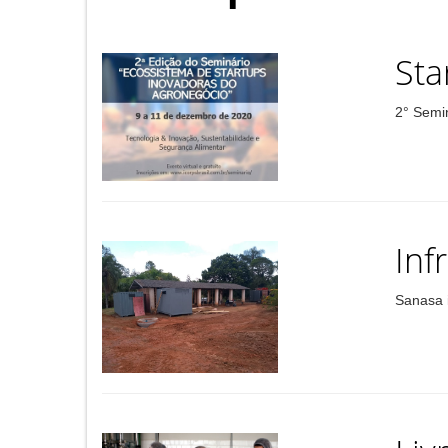
Sta
2° Semi
Inf
Sanasa 