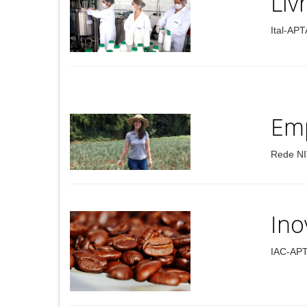
Liv
Ital-APT
Em
Rede NI
Ino
IAC-APT