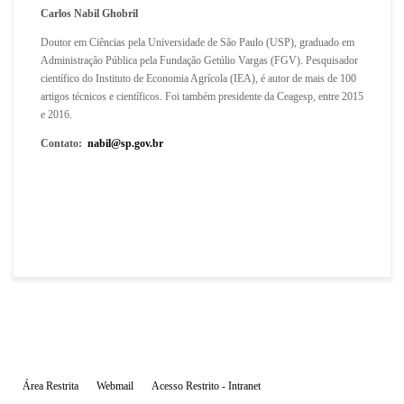
Carlos Nabil Ghobril
Doutor em Ciências pela Universidade de São Paulo (USP), graduado em
Administração Pública pela Fundação Getúlio Vargas (FGV). Pesquisador
científico do Instituto de Economia Agrícola (IEA), é a
utor de mais de 100
artigos técnicos e científicos.
Foi também presidente da Ceagesp, entre 2015
e 2016.
Contato:
nabil@sp.gov.br
Área Restrita
Webmail
Acesso Restrito - Intranet