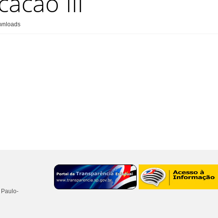
cacao III
Popular
wnloads
 Paulo-