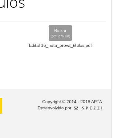
ulos
Popular
Baixar
(
pdf,
276 KB
)
Edital 16_nota_prova_titulos.pdf
Copyright © 2014 - 2018 APTA
Desenvolvido por