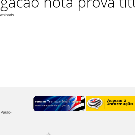
lgacao nota prova tit
wnloads
 Paulo-