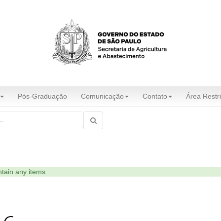
Pós-Graduação
Comunicação
Contato
Área Restri
ntain any items