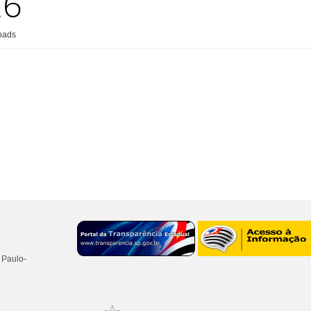
26
oads
 Paulo-